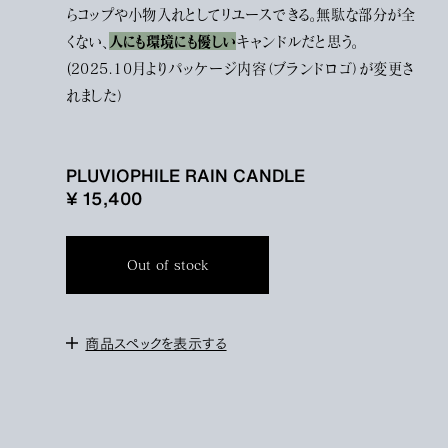
らコップや小物入れとしてリユースできる。無駄な部分が全
人にも環境にも優しい
くない、
キャンドルだと思う。
(2025.10月よりパッケージ内容（ブランドロゴ）が変更さ
れました）
PLUVIOPHILE RAIN CANDLE
¥ 15,400
Out of stock
商品スペックを表示する
＜ご使用方法と注意＞
初めてご使用になる場合、キャンドルを点灯後に２時間ご使用して
いただくか、表面のワックスが液状になるまで
キャンドルを燃焼して