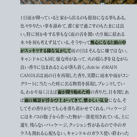
1日雨が降っていると家から出るのも億劫になる事もある。
色々やりたい事を諦めて、潔く家で過ごすのもたまには良
い。特に何かをする事もなく雨の音を聞いたり風に揺れる
無心になると頭の中
木々を何も考えず見ている。そうやって
がスッキリする様な気がして
雨の日はそんなに嫌ではない。
キャンドルにも同じ様な所があって、火の揺らぎを見ながら
良い香りに包まれると心が落ち着く。dulcie のRAIN
CANDLEは雨の日を再現した香り。実際に雨水や雨がコン
クリートに当たった時に出る物質を採取しブレンドしてい
雨が降り始めた時
る。わかり易く言えば
の香りだ。目を閉じれ
雨の風景が浮かび上がってきて、懐かしい気分
ば
になる。そ
してその香りがとても心を落ち着かせてくれる。パッケージ
にはキノコの胞子から作った物が一部使用されている。土に
還り、残らないパッケージ。クッション性があるので中のガ
ラスも割れる心配もない。キャンドルのガラス使い終わった