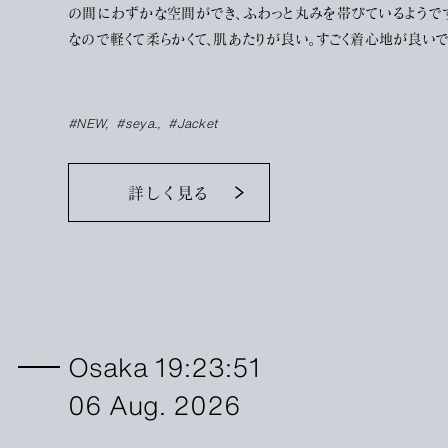
の間にわずかな空間ができ、ふわっと丸みを帯びているようです
なので軽くて柔らかくて、肌あたりが良い。すごく着心地が良い
す。着用を繰り返すと、柔らかくトロトロに。そしてアームには良
シワが入ります。リネンの経年変化を思う存分楽しめるジャケッ
だと思います。
#NEW
#seya.
#Jacket
詳しく見る
Osaka 19:23:51
06 Aug. 2026