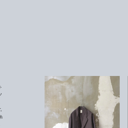
ト
ツ
楽
。
糸
地