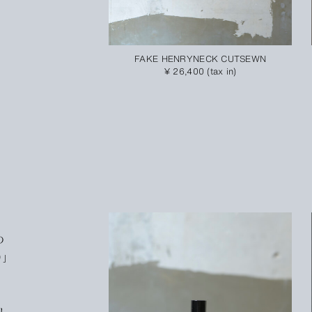
FAKE HENRYNECK CUTSEWN
¥ 26,400 (tax in)
の
」
し