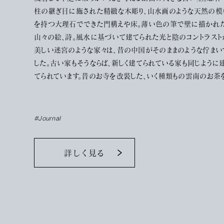
柱の継ぎ目に施された精緻な木彫り、山水画のような天然の模
を持つ大理石でできた門構えや床。薄い色の筆で壁に描かれ
山々の絵、詩。風水に基づいて建てられた光と陰のコントラスト
美しい迷宮のような家々は、昔の中国がそのままのような佇まい
した。古い家もそうならば、新しく建てられている家も同じように
てられています。昔のお寺を改装した、いく種類もの雲南のお茶
嗜める茶房には中庭に円が描かれており、そこに立つと不思議
気を感じます。タオの気の流れを感じる円だということでした。
#Journal
詳しく見る