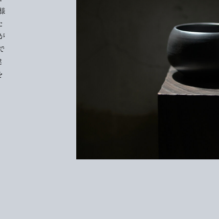
様
た
が
で
建
を
な