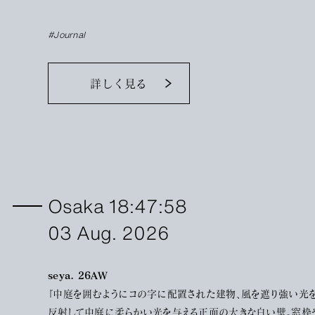
ねられています。流行っているからとか、評判が良いから、ではな
て、見たとき、着たときに自分から出てくる感情によく向き合って
#Journal
てください。きっとそれが答えに繋がっていくのだと思います。
詳しく見る
Osaka 18:47:58
03 Aug. 2026
seya. 26AW
『中庭を囲むようにコの字に配置された建物、風を遮り強い光
反射して中庭に柔らかい光を与える正面の大きな白い壁。窓枠