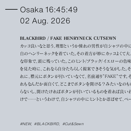
Osaka 16:45:49
02 Aug. 2026
BLACKBIRD / FAKE HENRYNECK CUTSEWN
カッコ良いなと思う、理想というか憧れの男性が白シャツの中
白のヘンリーネックを着ていた。その着方が妙にカッコよくて大
な印象で、頭に残っていた。このミント/ブラック/イエローの色
を見た時に、これなら自分たちらしく提案できそうな気がした。
れに、襟元にボタンが付いていなくて、名前通り”FAKE”です。
れもなんだか面白くて、どこまでボタンを開ける？みたいなのも
らないし、開けたければボタンが付いているものを着れば良い
けで……というわけで、白シャツの中にミントとか忍ばせて、ベ
ジュのコートの襟を立てて着てきたりして、と今は想像して楽し
でください。パッとその情景が見えたら、それはきっとこれから来
季節に必要だってことだと思います。
#NEW
#BLACKBIRD
#Cut&Sewn