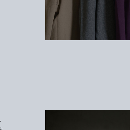
く
み
を
や