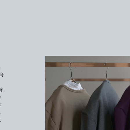
し
自身
の
線
い
す
、
決
委