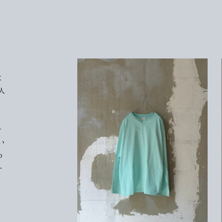
に
人
味
そ
そ
い
わ
ー
ん
る