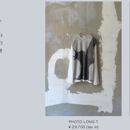
回
っ
。
ト
白
格
PHOTO LONG T
¥ 29,700 (tax in)