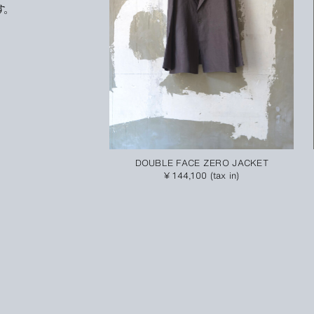
。
で
い
ト
DOUBLE FACE ZERO JACKET
¥ 144,100 (tax in)