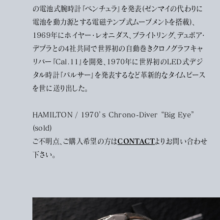
の電池式腕時計『ベンチュラ』を発表(ゼンマイの代わりに
電池を動力源とする電磁テンプ式ムーブメントを搭載)、
1969年にホイヤー・レオニダス、ブライトリング、デュボア・
デプラとの4社共同で世界初の自動巻きクロノグラフキャ
リバー『Cal.11』を開発、1970年に世界初のLED式デジ
タル時計『パルサー』を発表するなど革新的なタイムピース
を世に送り出した。
HAMILTON / 1970’s Chrono-Diver “Big Eye”
(sold)
CONTACT
ご不明点、ご購入希望の方は
よりお問い合わせ
下さい。