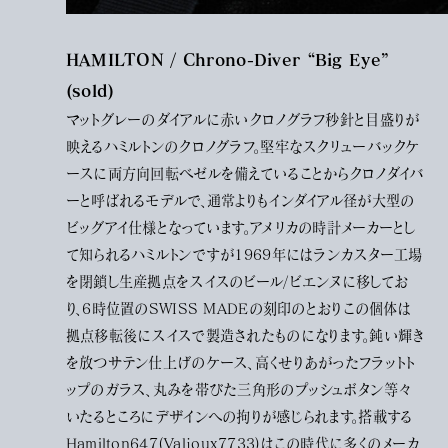
HAMILTON / Chrono-Diver “Big Eye”
(sold)
マットグレーのダイアルに赤いクロノグラフ秒針と目盛りが
映えるハミルトンのクロノグラフ。堅牢なスクリューバックケ
ースに両方向回転ベゼルを備えていることからクロノダイバ
ーと呼ばれるモデルで、通常よりもインダイアル径が大型の
ビッグアイ仕様となっています。アメリカの時計メーカーとし
て知られるハミルトンですが1969年にはランカスター工場
を閉鎖し生産拠点をスイスのビール/ビエンヌに移してお
り、6時位置のSWISS MADEの刻印のとおりこの個体は
拠点移転後にスイスで製造されたものになります。鈍い輝き
を放つサテン仕上げのケース、高くせりあがったフラットト
ップのガラス、丸みを帯びた三角形のプッシュボタン等々
いたるところにデザインへの拘りが感じられます。搭載する
Hamilton647(Valjoux7733)はこの時代に多くのメーカ