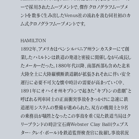
ーで採用されたムーブメントで、傑作クロノグラフムーブメ
ントを数多く生み出したVenus社の流れを汲む同社初のカ
ム式クロノグラフムーブメントです。
HAMILTON
1892年、アメリカはペンシルバニア州ランカスターにて創
業したハミルトンは鉄道の発達と密接に関係しながら成長し
たメーカーだった。1880年代以降、南部西部も含めた北米
大陸全土に大陸縦横断鉄道網が拡張されそれに伴い安全
運行に必要不可欠な懐中時計の需要が高まっていく中、
1891年にオハイオ州キプトンで起きた”キプトンの悲劇”と
呼ばれる列車同士の正面衝突事故をきっかけに急速に鉄
道運用システムの整備が進められた。双方の機関士と9名
の乗務員が犠牲となったこの事故を重く見た鉄道当局はク
リーブランドの時計宝石商Webster Clay Ball(ウェブス
ター・クレイ・ボール)を鉄道監督検査官に抜擢し事故状況