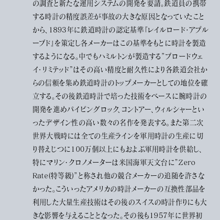
の調査と新たな運用システムの開発を要請。鉄道員の携帯
する時計の精度誤差が事故の大きな原因となっていたこと
から、1893年に鉄道時計の認定基準『レイルロード・アプル
ーブド』を策定し各メーカーはこの基準をもとに時計を製造
するようになる。中でもハミルトンが製造する”ブロードウェ
イ・リミテッド”はその高い精度と耐久性により各鉄道会社か
らの信頼を集め鉄道時計のトップメーカーとしての地位を確
立する。その後鉄道時計で培った技術をベースに腕時計の
開発を進めパイピングロック、コントアー、ウィルシャーとい
ったデザイン性の高い数々の名作を発表する。また第二次
世界大戦時には全ての生産ラインを軍用時計の生産に切
り替えじつに100万個以上にもおよぶ軍用時計を供給し、
特にマリン・クロノメーターは米国海軍天文台に”Zero
Rate(特等級)”と称され他の競合メーカーの追随を許さな
かった。こういったアメリカの時計メーカーの互換性部品を
利用した大量生産技術はその後のスイスの時計作りにも大
きな影響を与えることとなった。その後も1957年に世界初