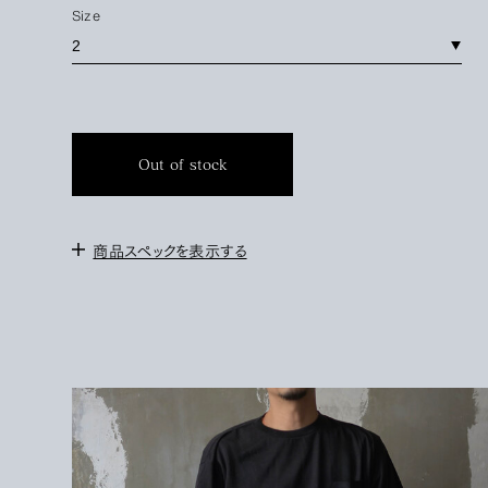
Size
Out of stock
商品スペックを表示する
＜サイズ＞
2 :
身幅58cm / 肩幅50cm / 袖丈26cm / 着丈68cm
3 : 身幅60cm / 肩幅52cm / 袖丈28cm / 着丈70cm
＜モデル＞
171cm / サイズ３を着用
＜素材＞
WOOL 100%