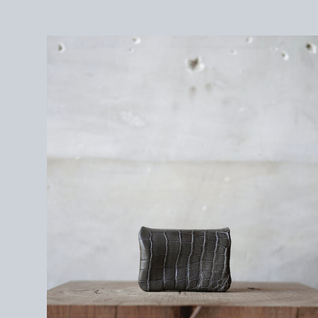
＜素材＞
表：
ポロサスクロコ / GRAY
中：Guidi calf / BLACK