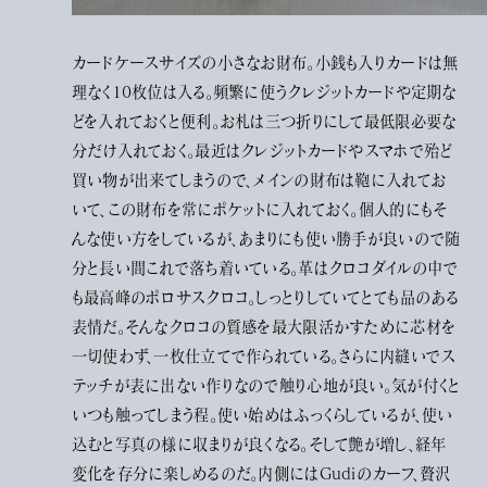
カードケースサイズの小さなお財布。小銭も入りカードは無
理なく10枚位は入る。頻繁に使うクレジットカードや定期な
どを入れておくと便利。お札は三つ折りにして最低限必要な
分だけ入れておく。最近はクレジットカードやスマホで殆ど
買い物が出来てしまうので、メインの財布は鞄に入れてお
いて、この財布を常にポケットに入れておく。個人的にもそ
んな使い方をしているが、あまりにも使い勝手が良いので随
分と長い間これで落ち着いている。革はクロコダイルの中で
も最高峰のポロサスクロコ。しっとりしていてとても品のある
表情だ。そんなクロコの質感を最大限活かすために芯材を
一切使わず、一枚仕立てで作られている。さらに内縫いでス
テッチが表に出ない作りなので触り心地が良い。気が付くと
いつも触ってしまう程。使い始めはふっくらしているが、使い
込むと写真の様に収まりが良くなる。そして艶が増し、経年
変化を存分に楽しめるのだ。内側にはGudiのカーフ、贅沢