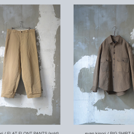
ori / FLAT FLONT PANTS (sold)
evan kinori / BIG SHIRT (