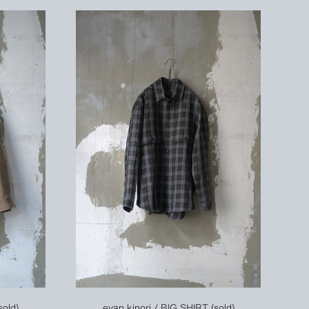
sold)
evan kinori / BIG SHIRT (sold)