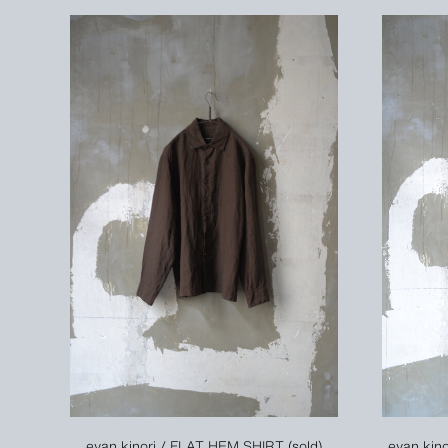
evan kinori / FLAT HEM SHIRT (sold)
evan kin