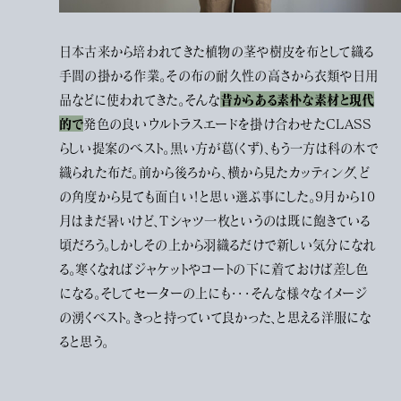
日本古来から培われてきた植物の茎や樹皮を布として織る
手間の掛かる作業。その布の耐久性の高さから衣類や日用
昔からある素朴な素材と現代
品などに使われてきた。そんな
的で
発色の良いウルトラスエードを掛け合わせたCLASS
らしい提案のベスト。黒い方が葛(くず)、もう一方は科の木で
織られた布だ。前から後ろから、横から見たカッティング、ど
の角度から見ても面白い！と思い選ぶ事にした。9月から10
月はまだ暑いけど、Tシャツ一枚というのは既に飽きている
頃だろう。しかしその上から羽織るだけで新しい気分になれ
る。寒くなればジャケットやコートの下に着ておけば差し色
になる。そしてセーターの上にも・・・そんな様々なイメージ
の湧くベスト。きっと持っていて良かった、と思える洋服にな
ると思う。