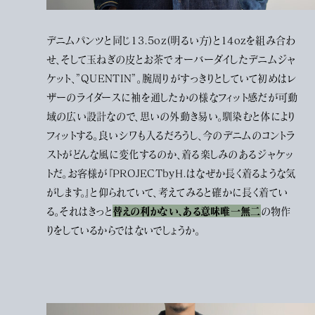
デニムパンツと同じ13.5oz(明るい方)と14ozを組み合わ
せ、そして玉ねぎの皮とお茶でオーバーダイしたデニムジャ
ケット、”QUENTIN”。腕周りがすっきりとしていて初めはレ
ザーのライダースに袖を通したかの様なフィット感だが可動
域の広い設計なので、思いの外動き易い。馴染むと体により
フィットする。良いシワも入るだろうし、今のデニムのコントラ
ストがどんな風に変化するのか、着る楽しみのあるジャケッ
トだ。お客様が『PROJECTbyH.はなぜか長く着るような気
がします。』と仰られていて、考えてみると確かに長く着てい
替えの利かない、ある意味唯一無二
る。それはきっと
の物作
りをしているからではないでしょうか。