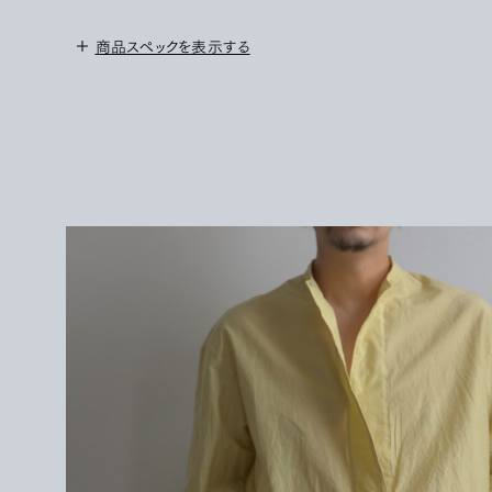
商品スペックを表示する
＜サイズ＞
1 : W 78cm/股上 33cm/股下 65cm/裾幅 23cm
2 : W 80cm/股上 34cm/股下 67cm/裾幅 24cm
3 : W 82cm/股上 34cm/股下 69cm/裾幅 25cm
＜モデル＞
171cmでサイズ2を着用
＜素材＞
POLYESTER 44%
LINEN 32%
RAYON 24%