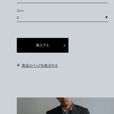
Size
購入する
商品スペックを表示する
＜サイズ＞
2 : 身幅56cm / 肩幅44cm / 袖丈65cm / 着丈75cm
3 : 測定前に完売しました。
＜モデル＞
172cm / サイズ3を着用
＜素材＞
WOOL 52%