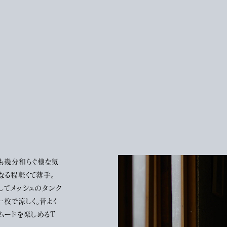
も幾分和らぐ様な気
なる程軽くて薄手。
してメッシュのタンク
一枚で涼しく。昔よく
ムードを楽しめるT