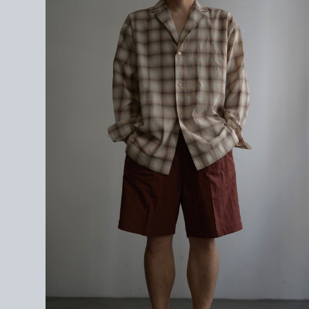
＜素材＞
COTTON 62%
NYLON 38%