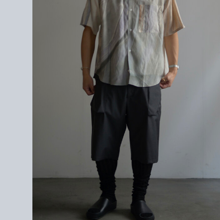
＜素材＞
VISCOSE 54%
COTTON 28%
LINEN 18%