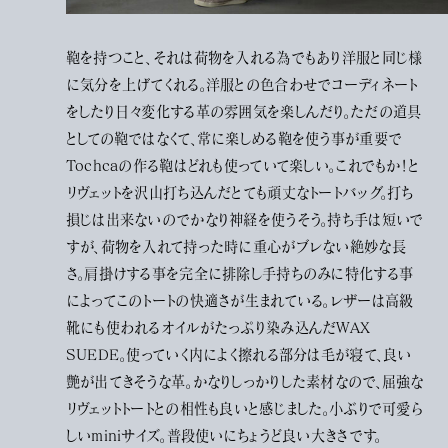
鞄を持つこと、それは荷物を入れる為でもあり洋服と同じ様
に気分を上げてくれる。洋服との色合わせでコーディネート
をしたり日々変化する革の雰囲気を楽しんだり。ただの道具
としての鞄ではなくて、常に楽しめる鞄を使う事が重要で
Tochcaの作る鞄はどれも使っていて楽しい。これでもか！と
リヴェットを沢山打ち込んだとても頑丈なトートバッグ。打ち
損じは出来ないのでかなり神経を使うそう。持ち手は短いで
すが、荷物を入れて持った時に重心がブレない絶妙な長
さ。肩掛けする事を完全に排除し手持ちのみに特化する事
によってこのトートの快適さが生まれている。レザーは高級
靴にも使われるオイルがたっぷり染み込んだWAX
SUEDE。使っていく内によく擦れる部分は毛が寝て、良い
艶が出てきそうな革。かなりしっかりした素材なので、屈強な
リヴェットトートとの相性も良いと感じました。小ぶりで可愛ら
しいminiサイズ。普段使いにちょうど良い大きさです。