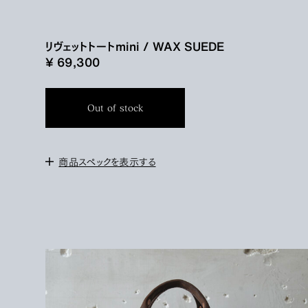
リヴェットトートmini / WAX SUEDE
¥ 69,300
Out of stock
商品スペックを表示する
<サイズ>
W：約36cm (1番広い部分)
H：約25cm
D：約12cm
<素材>
WAX SUEDE