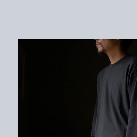
＜サイズ＞
1 : 身幅54cm / 肩幅49cm / 袖丈52cm / 着丈67cm
2 : 身幅57cm / 肩幅52cm / 袖丈56cm / 着丈71cm
＜モデル＞
172cm / サイズ2を着用
＜素材＞
COTTON 100%