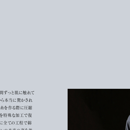
時間ずっと肌に触れて
から本当に驚かされ
、糸を作る際に圧縮
洞を特殊な加工で復
らに全ての工程で綿