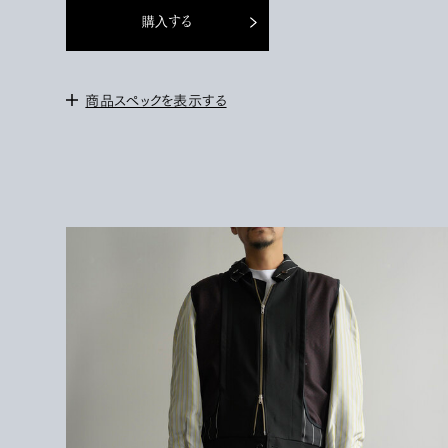
購入する
商品スペックを表示する
＜サイズ＞
2 : 身幅63cm / ゆき丈87cm / 着丈65cm
＜モデル＞
172cm / サイズ2を着用
＜素材＞
BODY : WOOL 100%
PARTLY1 : WOOL 100%
PARTLY2 : CUPRA 100%
PARTLY3 : WOOL 100%