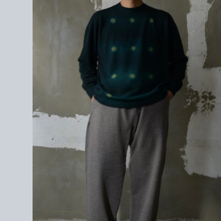
CASHMERE 100%
＜テクニック＞
HOTARU SHIBORI " DOTS "