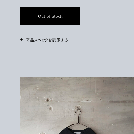
Out of stock
商品スペックを表示する
＜サイズ＞
0 : 身幅50cm / 肩幅48cm / 袖丈18cm / 着丈72cm
1 : 身幅56cm / 肩幅52cm / 袖丈18.5cm / 着丈73cm
2: 身幅60cm / 肩幅56cm / 袖丈20cm / 着丈75cm
172cm / サイズ2を着用
＜素材＞
COTTON 100%