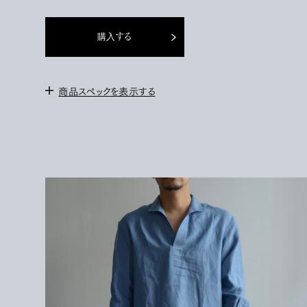
購入する
商品スペックを表示する
＜サイズ＞
S : 身幅55cm / 肩幅50cm / 袖丈62cm / 着丈78cm
M : 身幅57cm / 肩幅51cm / 袖丈63cm / 着丈80cm
L : 身幅59cm / 肩幅52cm / 袖丈65cm / 着丈82cm
172cm / Mを着用
＜素材＞
LINEN 100%