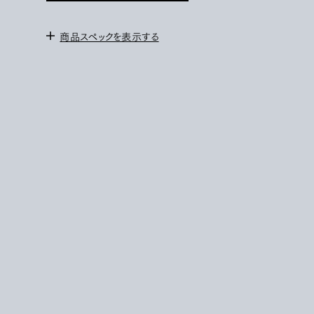
商品スペックを表示する
＜サイズ＞
1 :
身幅58cm / ゆき丈86cm / 着丈1116cm
2 : 身幅60cm / ゆき丈89cm / 着丈120cm
3 : 身幅62cm / ゆき丈92cm / 着丈124cm
172cm / サイズ2を着用
＜素材＞
BODY : COTTON 100%
COLLAR,POCKET :
ARTIFICAL LEATHER