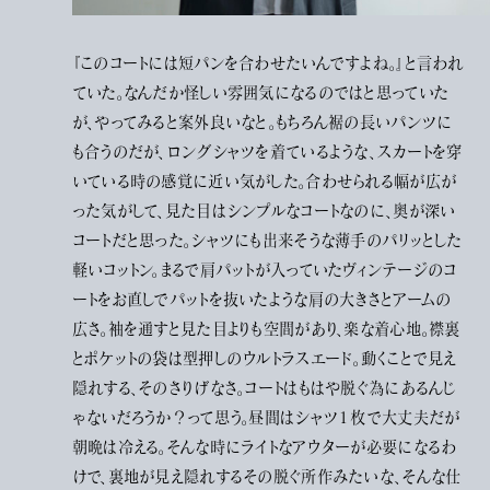
『このコートには短パンを合わせたいんですよね。』と言われ
ていた。なんだか怪しい雰囲気になるのではと思っていた
が、やってみると案外良いなと。もちろん裾の長いパンツに
も合うのだが、ロングシャツを着ているような、スカートを穿
いている時の感覚に近い気がした。合わせられる幅が広が
った気がして、見た目はシンプルなコートなのに、奥が深い
コートだと思った。シャツにも出来そうな薄手のパリッとした
軽いコットン。まるで肩パットが入っていたヴィンテージのコ
ートをお直しでパットを抜いたような肩の大きさとアームの
広さ。袖を通すと見た目よりも空間があり、楽な着心地。襟裏
とポケットの袋は型押しのウルトラスエード。動くことで見え
隠れする、そのさりげなさ。コートはもはや脱ぐ為にあるんじ
ゃないだろうか？って思う。昼間はシャツ１枚で大丈夫だが
朝晩は冷える。そんな時にライトなアウターが必要になるわ
けで、裏地が見え隠れするその脱ぐ所作みたいな、そんな仕