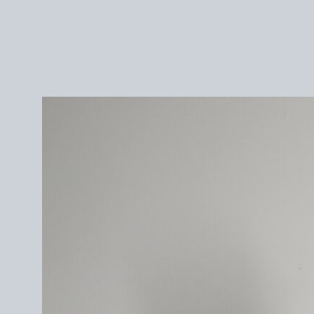
＜サイズ＞
内径61cm
172cm / サイズ1を着用
＜素材＞
COTTON 69%
SYNTHETIC FIBER 25%
RAYON 3%
OTHER 3%
※一点一点、柄域が異なります。