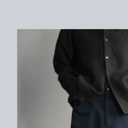
44 : W76cm / 股上38cm / 股下73cm / 裾幅25cm
46 : W80cm / 股上38cm / 股下75cm / 裾幅26cm
172cm / 46
を着用
<素材>
COTTON 100%