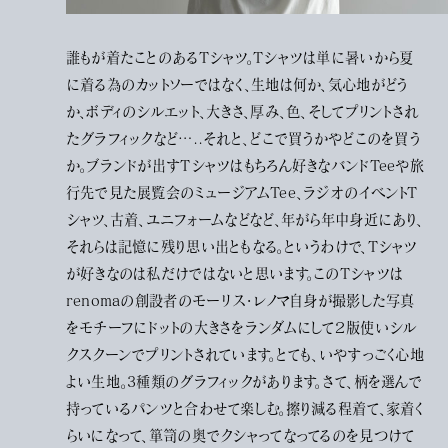
誰もが着たことのあるTシャツ。Tシャツは単に暑いから夏
に着る為のカットソーではなく、生地は何か、気心地がどう
か、ボディのシルエット、大きさ、厚み、色、そしてプリントされ
たグラフィックなど…..それと、どこで買うかやどこのを買う
か。ブランドが出すTシャツはもちろん好きなバンドTeeや旅
行先で見た展覧会のミュージアムTee、ラジオのイベントT
シャツ、古着、ユニフォームなどなど、年がら年中身近にあり、
それらは記憶に残り思い出ともなる。というわけで、Tシャツ
が好きなのは私だけではないと思います。このTシャツは
renomaの創設者のモーリス・レノマ自身が撮影した写真
をモチーフにドットの大きさをランダムにして２版使いシル
クスクーンでプリントされています。とても、いやすっごく心地
よい生地。3種類のグラフィックがあります。さて、柄を選んで
持っているパンツと合わせて楽しむ。擦り減る程着て、家着く
らいになって、箪笥の奥でクシャってなってるのを見つけて