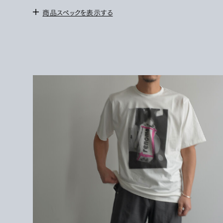
商品スペックを表示する
＜サイズ＞
2 :
身幅
52cm /
肩幅 46cm / 袖丈 24.5cm / 着丈 71cm
3 : 身幅 54cm / 肩幅 48cm / 袖丈 26cm / 着丈 73cm
172cm/サイズ3を着用。
＜素材＞
COTTON 100%