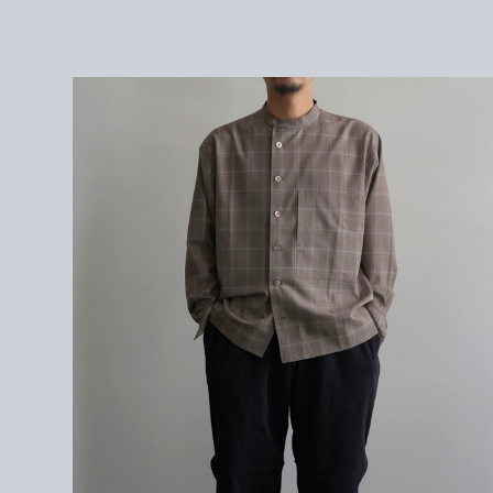
1 :
身幅
58cm / ゆき
丈
82cm /
着丈
73cm
2 :
身幅
60cm / ゆき
丈
85cm /
着丈
75cm
3 : 身幅 62cm / ゆき丈 88cm / 着丈 77cm
172cm/サイズ2を着用。
＜素材＞
WOOL 100%