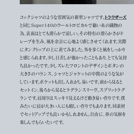
トラウザーズ
コックシャツのような雰囲気の新型シャツです。
と同じSuper140のウールトロピカルで細い糸の織物の
為、表面はとても滑らかで涼しい。その特有の滑らかさがド
レープを生み、風を余計に心地よく感じさせてくれます。実際
にタンクトップの上に着てみました。外を歩くと風をしっかり
と感じられます。少し日差しが強かったこともあり、とても気持
ち良かったです。少しズレたフロントのデザインとボタンの
大きさのバランス、シャツとジャケットの中間のような気が
しています。ポケットも出し入れがし易いです。前から見ると
セットイン、後ろから見るとラグランスリーヴ。スプリットラグ
ランです。肩周りはスッキリ見えるけど動き易い作りです。僕
みたいに肩が大きい人にも嬉しい作りでもあります。同素材
でセットアップでも良いかもしれません。自由に、春の気候を
楽しんでもらいたいです。