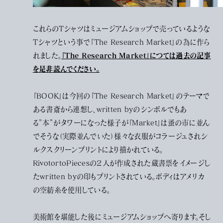
これらのTシャツはミュージアムショップで売っているような
Tシャツという事で『The Research Market』の為に作ら
『The Research Market』につては過去の記事
れました。
を是非読んでください。
『BOOK』は今回の『The Research Market』のテーマで
ある書斎から連想し、written byのシンボルでもあ
る”本”がタワーになった様子が『Market』は蚤の市に並ん
でそうな（実際並んでいた）様々な衣服がコラージュされシ
ルクスクリーンプリントにより描かれている。
RivotortoPiecesの２人が作成された蔵書票をイメージし
たwritten byの印もプリントされている。ボディはアメリカ
の空紡糸を使用している。
美術館を堪能した後にミュージアムショップへ寄ります。そし