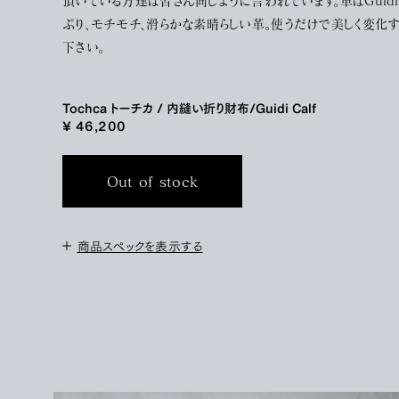
頂いている方達は皆さん同じように言われています。革はGuidi 
ぷり、モチモチ、滑らかな素晴らしい革。使うだけで美しく変化
下さい。
Tochca トーチカ / 内縫い折り財布/Guidi Calf
¥ 46,200
Out of stock
商品スペックを表示する
＜サイズ＞
高さ 11cm / 横 10.5cm
＜素材＞
Guidi calf