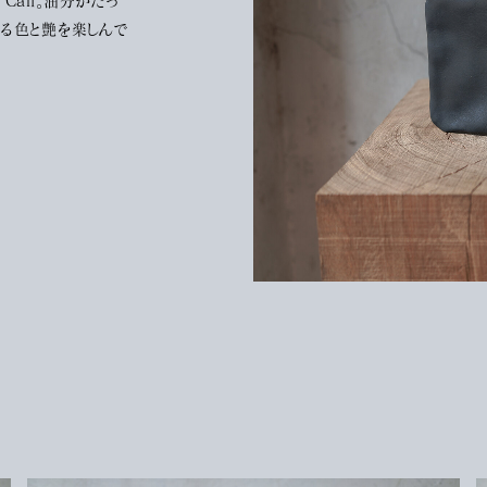
Calf。油分がたっ
する色と艶を楽しんで