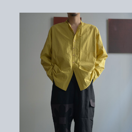
3 : W72〜82cm / 股上38.5cm / 股下72cm / 裾幅
21.5cm
4 : W74〜86cm / 股上40cm / 股下75cm / 裾幅22cm
172cm / サイズ4
＜素材＞
POLYESTER 44% LINEN 29% RAYON 27% /
COTTON 100%