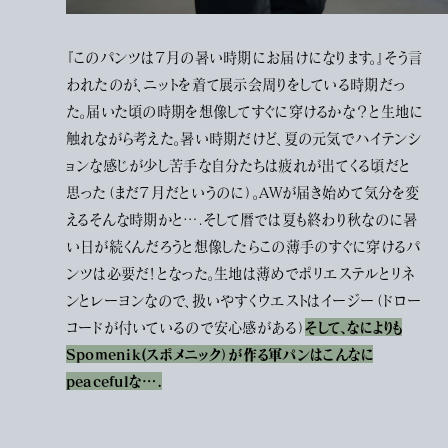
『このパンツは７月の暑い時期にお届けになります。』そう言
われたのが、ニットを着て展示会周りをしている時期だっ
た。届いた頃の時期を想像してすぐに穿けるかな？と生地に
触れながら考えた。暑い時期だけど、夏の元気でハイテンシ
ョンな感じが少し苦手な自分たちは疲れが出てくる頃だと
思った（まだ７月だというのに）。AWが届き始めて気分を変
えるそんな時期かと….そして暦では夏も終わり秋なのに暑
い日が続くんだろうと想像したらこの薄手のすぐに穿けるパ
ンツは必要だ！となった。生地は薄めでポリエステルとリネ
ンとレーヨンなので、扱いやすくウエストはイージー（ドロー
そして、なによりも
コードが付いているので安心感がある）
Spomenik(スポメニック）が作る軍パンはこんなに
peacefulな….