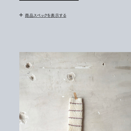
商品スペックを表示する
＜サイズ＞
SIZE 1 / 22-24
SIZE 2 / 26-28
172cm/サイズ
2
を着用。
＜素材＞
WOOL 65%
NYLON 35%