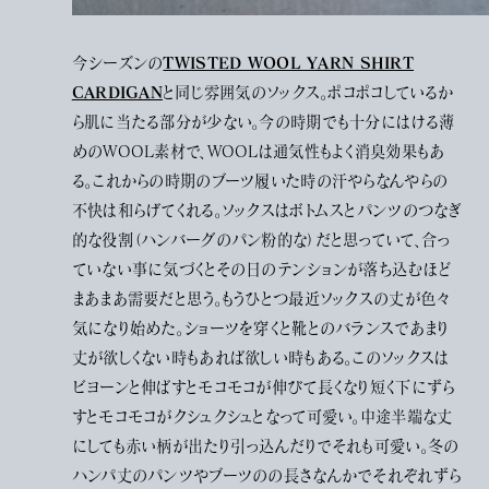
TWISTED WOOL YARN SHIRT
今シーズンの
CARDIGAN
と同じ雰囲気のソックス。ポコポコしているか
ら肌に当たる部分が少ない。今の時期でも十分にはける薄
めのWOOL素材で、WOOLは通気性もよく消臭効果もあ
る。これからの時期のブーツ履いた時の汗やらなんやらの
不快は和らげてくれる。ソックスはボトムスとパンツのつなぎ
的な役割（ハンバーグのパン粉的な）だと思っていて、合っ
ていない事に気づくとその日のテンションが落ち込むほど
まあまあ需要だと思う。もうひとつ最近ソックスの丈が色々
気になり始めた。ショーツを穿くと靴とのバランスであまり
丈が欲しくない時もあれば欲しい時もある。このソックスは
ビヨーンと伸ばすとモコモコが伸びて長くなり短く下にずら
すとモコモコがクシュクシュとなって可愛い。中途半端な丈
にしても赤い柄が出たり引っ込んだりでそれも可愛い。冬の
ハンパ丈のパンツやブーツのの長さなんかでそれぞれずら