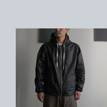
＜サイズ＞
1 : 身幅63cm / 肩幅56cm / 袖丈59cm / 着丈67cm
172cm / サイズ1を着用
＜素材＞
POLYESTER74% POLYAMIDE 26
%