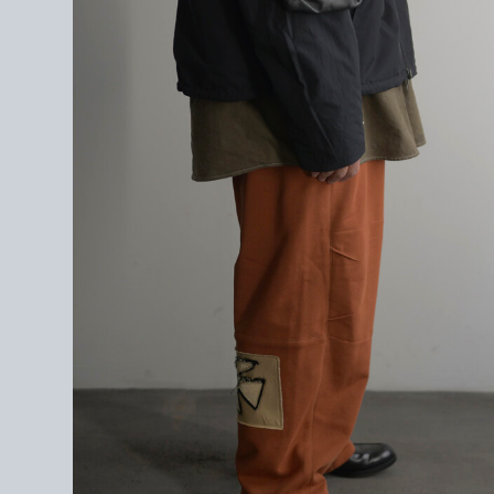
＜素材＞
BODY1 : COTTON 52% / POLYESTER 48%
BODY2 : COTTON 58% / RAYON 42%
パーツ数 : 15