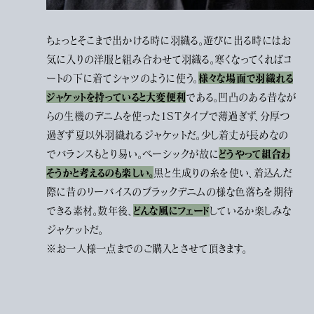
ちょっとそこまで出かける時に羽織る。遊びに出る時にはお
気に入りの洋服と組み合わせて羽織る。寒くなってくればコ
様々な場面で羽織れる
ートの下に着てシャツのように使う。
ジャケットを持っていると大変便利
である。凹凸のある昔なが
らの生機のデニムを使った1STタイプで薄過ぎず、分厚つ
過ぎず夏以外羽織れるジャケットだ。少し着丈が長めなの
どうやって組合わ
でバランスもとり易い。ベーシックが故に
そうかと考えるのも楽しい。
黒と生成りの糸を使い、着込んだ
際に昔のリーバイスのブラックデニムの様な色落ちを期待
どんな風にフェード
できる素材。数年後、
しているか楽しみな
ジャケットだ。
※お一人様一点までのご購入とさせて頂きます。