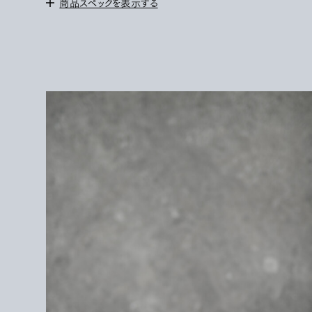
商品スペックを表示する
<サイズ>
W：約12cm
H：約18cm
D : 約2〜4.5cm
<素材>
Guidi calf