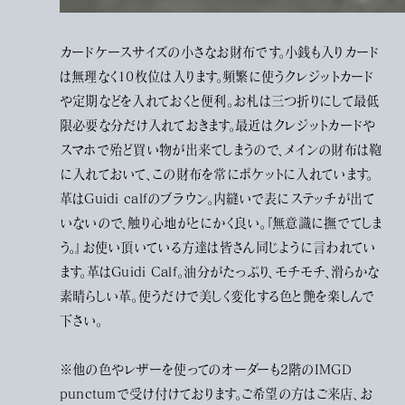
カードケースサイズの小さなお財布です。小銭も入りカード
は無理なく10枚位は入ります。頻繁に使うクレジットカード
や定期などを入れておくと便利。お札は三つ折りにして最低
限必要な分だけ入れておきます。最近はクレジットカードや
スマホで殆ど買い物が出来てしまうので、メインの財布は鞄
に入れておいて、この財布を常にポケットに入れています。
革はGuidi calfのブラウン。内縫いで表にステッチが出て
いないので、触り心地がとにかく良い。『無意識に撫でてしま
う。』お使い頂いている方達は皆さん同じように言われてい
ます。革はGuidi Calf。油分がたっぷり、モチモチ、滑らかな
素晴らしい革。使うだけで美しく変化する色と艶を楽しんで
下さい。
※他の色やレザーを使ってのオーダーも2階のIMGD
punctumで受け付けております。ご希望の方はご来店、お