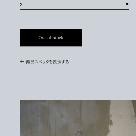
Out of stock
商品スペックを表示する
＜サイズ＞
1 : 身幅60cm / 肩幅57cm / 袖丈23cm / 着丈66cm
2 : 身幅65cm / 肩幅62cm / 袖丈25cm / 着丈72cm
172cm / サイズ2を着用
＜素材＞
COTTON 85%
LINEN 15%