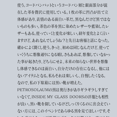
使う。コードバンバットというコードバン層と銀面部分が混
在した革を贅沢に使用している。１枚の革に凹凸が出て立
体感があり、表情のある面白い革だ。黒なんだけど黒ではな
いものも多い。茶色の革を黒に染めたレザーや藍染したレ
ザーもある。使っていくと変化が楽しい。経年変化とよく言い
ますけど、あれなんでしょうね？と先日お客様と話になった。
確かによく聞くし使う。きっと、初めは同じなんだけど、使って
いくうちに想像通りになる嬉しさもあれば、想像していなかっ
た事が起きたり、どちらにせよ、未来の知らない世界を想像
し体感できるのは面白い。自分だけの存在になるし、他には
ないアイテムとなる。私もそれは楽しいし、自慢したくなる。
なので、私の下駄箱には黒い靴が増えた。
PETROSOLAUMの黒は奥行きがありギラギラしすぎて
いなくて、INSIDE MY GLASS DOORSの洋服とも相性
が良い。黒い靴を探しているけどしっくりくるのに出会えてい
ない方には、このイベントであらゆる黒を見てほしいです。そ