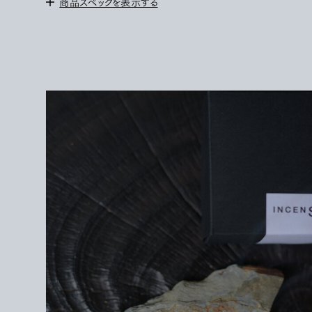
商品スペックを表示する
100% Natural Incense Cone
燃焼時間15分
＜ご使用方法と注意＞
火の元には十分に気を付けてください。お子様の手の届かないと
ころで使用保管してください。
時間が経つと容器の蓋の内側にオイルの成分が付着する事があ
りますが、製品には問題はありません。ご了承ください。
手作業で制作しております、欠けているものも含まれている事がご
ざいますがご了承ご理解ください。