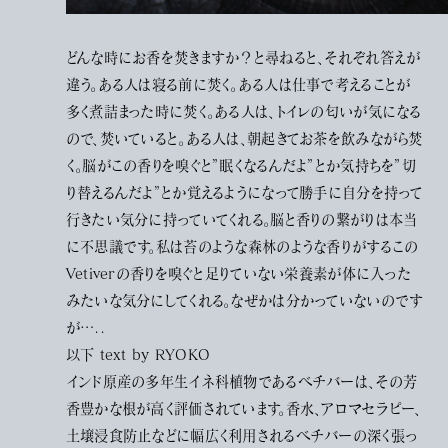
どんな時にお香を焚きますか？と尋ねると、それぞれ答えが
違う。ある人は寝る前に焚く。ある人は仕事で考えることが
多く煮詰まった時に焚く。ある人は、トイレの匂いが気になる
ので、焚いていると。ある人は、朝起きてお茶を飲みながら焚
く。脳がこの香りを嗅ぐと”眠くなるんだよ”とか気持ちを”切
り替えるんだよ”とか覚えるようになって勝手に自分を持って
行きたい気分に持っていてくれる。脳と香りの繋がりは本当
に不思議です。私は苔のような森林のような香りがするこの
Vetiverの香りを嗅ぐと足りていない栄養素が体に入った
みたいな気分にしてくれる。なぜかは分かっていないのです
が…..
以下 text by RYOKO
インド原産の多年生イネ科植物であるベチバーは、その芳
香豊かな根が高く評価されています。香水、アロマセラピー、
土壌浸食防止などに幅広く利用されるベチバーの深く張っ