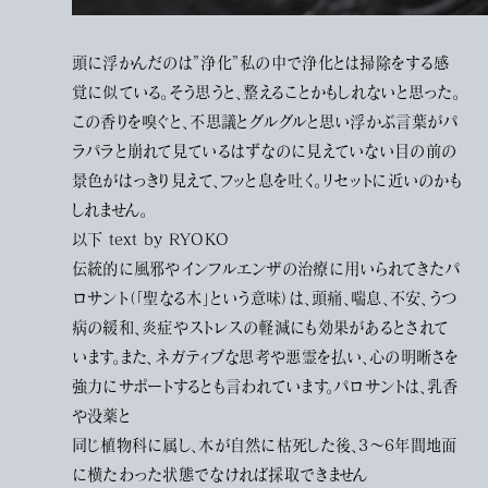
頭に浮かんだのは”浄化”私の中で浄化とは掃除をする感
覚に似ている。そう思うと、整えることかもしれないと思った。
この香りを嗅ぐと、不思議とグルグルと思い浮かぶ言葉がパ
ラパラと崩れて見ているはずなのに見えていない目の前の
景色がはっきり見えて、フッと息を吐く。リセットに近いのかも
しれません。
以下 text by RYOKO
伝統的に風邪やインフルエンザの治療に用いられてきたパ
ロサント（「聖なる木」という意味）は、頭痛、喘息、不安、うつ
病の緩和、炎症やストレスの軽減にも効果があるとされて
います。また、ネガティブな思考や悪霊を払い、心の明晰さを
強力にサポートするとも言われています。パロサントは、乳香
や没薬と
同じ植物科に属し、木が自然に枯死した後、3～6年間地面
に横たわった状態でなければ採取できません