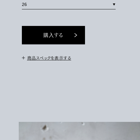
購入する
商品スペックを表示する
＜素材＞
HORSE LEATHER
<サイズ>
コンバース9H、ニューバランス27.5-28cm、革靴US8H、UK8を着用。
このモデルは25cmを履いています。