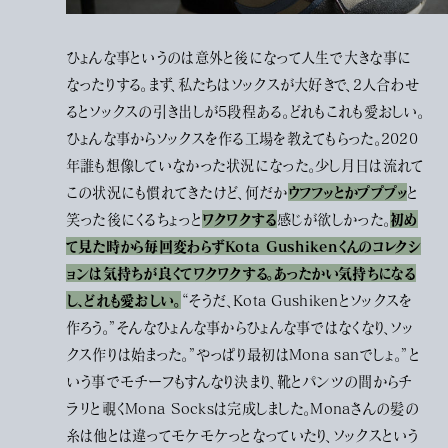
ひょんな事というのは意外と後になって人生で大きな事に
なったりする。まず、私たちはソックスが大好きで、2人合わせ
るとソックスの引き出しが5段程ある。どれもこれも愛おしい。
ひょんな事からソックスを作る工場を教えてもらった。2020
年誰も想像していなかった状況になった。少し月日は流れて
ウフフッとかプププッ
この状況にも慣れてきたけど、何だか
と
ワクワクする
初め
笑った後にくるちょっと
感じが欲しかった。
て見た時から毎回変わらずKota Gushikenくんのコレクシ
ョンは気持ちが良くてワクワクする。あったかい気持ちになる
し、どれも愛おしい。
“そうだ、Kota Gushikenとソックスを
作ろう。”そんなひょんな事からひょんな事ではなくなり、ソッ
クス作りは始まった。”やっぱり最初はMona sanでしょ。”と
いう事でモチーフもすんなり決まり、靴とパンツの間からチ
ラリと覗くMona Socksは完成しました。Monaさんの髪の
糸は他とは違ってモケモケっとなっていたり、ソックスという