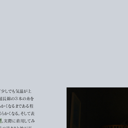
て少しでも気温が上
。超長綿の３本の糸を
らかくなるまである程
らかくなる。そして表
す
。実際に着用してみ