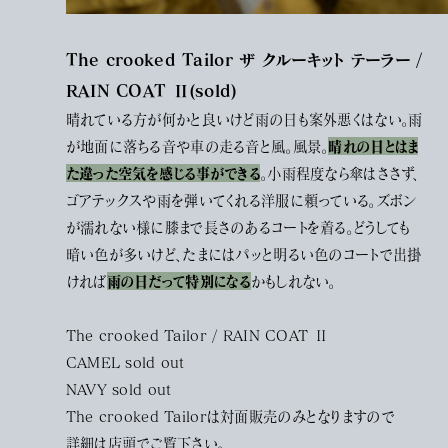
The crooked Tailor ザ クルーキット テーラー /
RAIN COAT Ⅱ(sold)
晴れている方が何かと良いけど雨の日も案外悪くはない。雨
晴れの日とはま
が地面に落ちる音や車の走る音と風。風景。
た違った空気を感じる事ができる
。小雨程度なら傘はささず、
ゴアテックスや雨を弾いてくれる洋服に頼っている。ズボン
が濡れない様に膝まで長さのあるコートを着る。どうしても
暗い色が多いけど、たまにはパッと明るい色のコートで出掛
雨の日だって特別になる
ければ
かもしれない。
The crooked Tailor / RAIN COAT Ⅱ
CAMEL sold out
NAVY sold out
The crooked Tailorは対面販売のみとなりますので
詳細は店頭でご覧下さい。