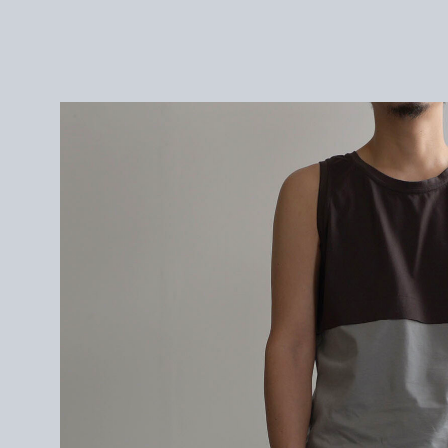
44 :
W 76〜cm / 股上 25cm / 股下
80cm / 裾幅 23cm
46 : W 80
〜
cm / 股上 26cm / 股下 83cm / 裾幅 24cm
＜モデル＞
171cm/サイズLを着用。
＜素材＞
COTTON 50%
NYLON 50%
<着用アイテム>
jacket / Omar Afridi
shoes / PETROSOLAUM