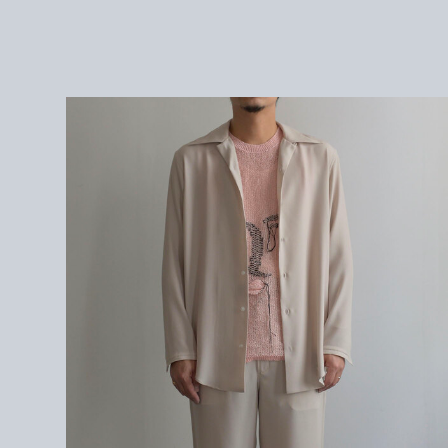
＜サイズ＞
1 : 身幅 53cm / 肩幅 45cm / 袖丈 58cm / 着丈 78cm
2 : 身幅 55cm / 肩幅 48cm / 袖丈 60cm / 着丈 81cm
＜モデル＞
171cm/サイズ2を着用。
＜素材＞
WOOL 79% POLYESTER 21%
<着用アイテム>
tops / Kota Gusheken
pants / renoma
pants / well
shoes / PETROSOLAUM
shoes / AFOUR