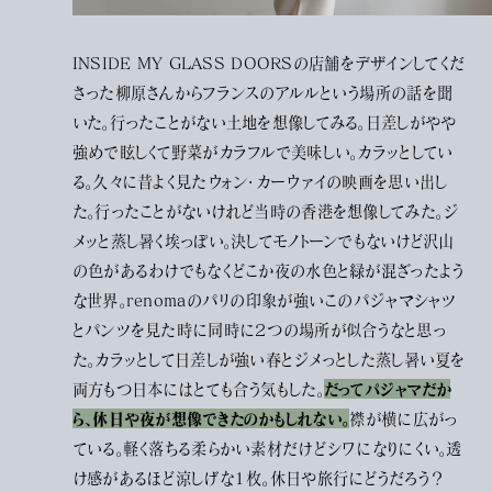
INSIDE MY GLASS DOORSの店舗をデザインしてくだ
さった柳原さんからフランスのアルルという場所の話を聞
いた。行ったことがない土地を想像してみる。日差しがやや
強めで眩しくて野菜がカラフルで美味しい。カラッとしてい
る。久々に昔よく見たウォン・カーウァイの映画を思い出し
た。行ったことがないけれど当時の香港を想像してみた。ジ
メッと蒸し暑く埃っぽい。決してモノトーンでもないけど沢山
の色があるわけでもなくどこか夜の水色と緑が混ざったよう
な世界。renomaのパリの印象が強いこのパジャマシャツ
とパンツを見た時に同時に２つの場所が似合うなと思っ
た。カラッとして日差しが強い春とジメっとした蒸し暑い夏を
だってパジャマだか
両方もつ日本にはとても合う気もした。
ら、休日や夜が想像できたのかもしれない。
襟が横に広がっ
ている。軽く落ちる柔らかい素材だけどシワになりにくい。透
け感があるほど涼しげな１枚。休日や旅行にどうだろう？