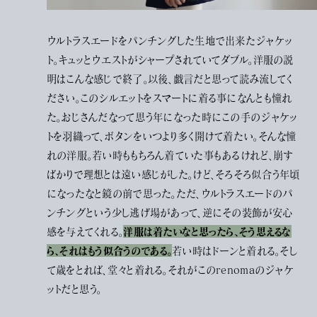
ウルトラスエードをパンチングした生地で出来たジャケッ
ト。キュッとウエストがシャープされていてダブル。洋服の説
明はこんな感じで終了。以後、戯言だと思って読み流してく
ださい。このシルエットをスマートに着る事になんとも憧れ
た。おじさんだなって思う年になった時にこの手のジャケッ
トを羽織って、ボタンをいつより多く開けて着たい。そんな憧
れの洋服。若い時ももちろん着ていた事もあるけれど、崩す
ばかりで理想とは遠い感じがした。けど、そろそろ似合う年頃
になったなと鏡の前で思った。ただ、ウルトラスエードのパ
ンチングという少し逃げ場があって、逆にその装飾が安心
洋服は着たいなと思ったら、そう思えるな
感を与えてくれる。
ら、それはもう似合うのである。
若い時はドーンと着れる。そし
て歳をとれば、堂々と着れる。それがこのrenomaのジャケ
ットだと思う。