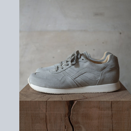
＜素材＞
スエード
<着用アイテム>
tops / well
shirt / COMOLI
shirt / seya.
pants / COMOLI