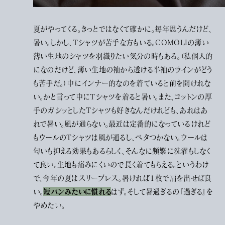
夏がやってくる。きっとではなくて確かに。毎年思うんだけど、
暑い。しかし、Tシャツが苦手な方もいる。COMOLIの薄い
薄い生地のシャツを羽織りたい気分の時もある。（私個人的
になのだけど、薄い生地の袖から透ける半袖のラインがどう
も苦手だ。）中にインナー的なのを着ていると前を開けれな
い。かと言って中にTシャツを着ると暑い。また、コットンの厚
手のガシッとしたTシャツも好きなんだけれども、あれはあ
れで暑い。風が通らない。最近は定番的になっているけれど
もウールのTシャツは風が通るし、ベタつかない。ウールは
匂いも抑える効果もあるらしく、そんなに頻繁に洗濯もしなく
て良い。生地も痛みにくいので長く着てもらえる。というわけ
で、今年の夏はスリーブレス。暑ければ１枚で肩を出せば良
短パンみたいに慣れる
い。
はず。そして暑過ぎるの『過ぎる』を
やめたい。