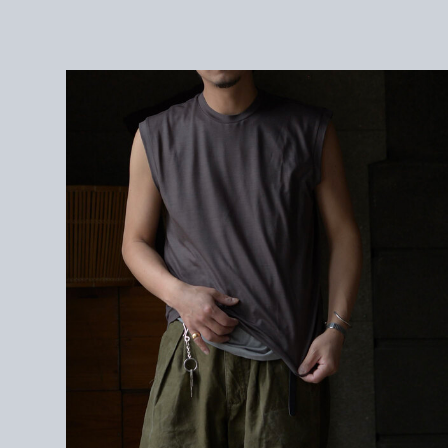
1 : 身幅 50cm / 肩幅 45cm / 着丈 64cm
2 : 身幅 52cm / 肩幅 47cm / 着丈 66cm
＜モデル＞
171cm/サイズ2を着用。
＜素材＞
WOOL100%