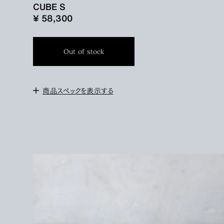
CUBE S
¥ 58,300
Out of stock
商品スペックを表示する
<サイズ>
W：約18-21cm
H：約13cm
D：約9cm
<素材>
クロムエクセル (ホーウィン社)