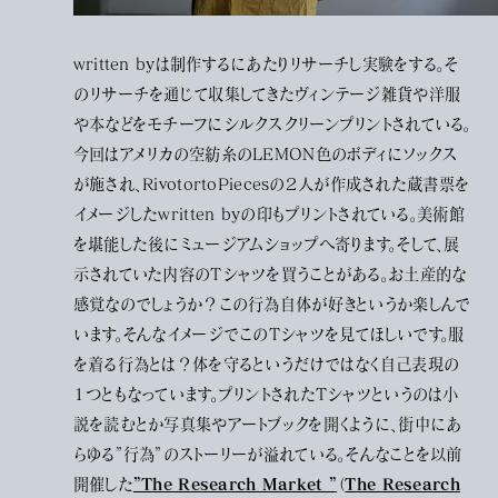
written byは制作するにあたりリサーチし実験をする。そ
のリサーチを通じて収集してきたヴィンテージ雑貨や洋服
や本などをモチーフにシルクスクリーンプリントされている。
今回はアメリカの空紡糸のLEMON色のボディにソックス
が施され、RivotortoPiecesの２人が作成された蔵書票を
イメージしたwritten byの印もプリントされている。美術館
を堪能した後にミュージアムショップへ寄ります。そして、展
示されていた内容のTシャツを買うことがある。お土産的な
感覚なのでしょうか？この行為自体が好きというか楽しんで
います。そんなイメージでこのTシャツを見てほしいです。服
を着る行為とは？体を守るというだけではなく自己表現の
１つともなっています。プリントされたTシャツというのは小
説を読むとか写真集やアートブックを開くように、街中にあ
らゆる”行為”のストーリーが溢れている。そんなことを以前
”The Research Market ”
The Research
開催した
（