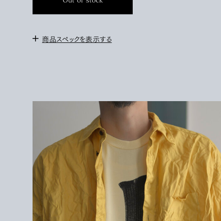
Out of stock
商品スペックを表示する
＜サイズ＞
1 : 身幅 57cm / 肩幅 54cm / 袖丈 23cm / 着丈 70cm
2 : 身幅 62cm / 肩幅 58cm / 袖丈 23.5cm / 着丈
73cm
172cm / サイズ1を着用
＜素材＞
COTTON 100%