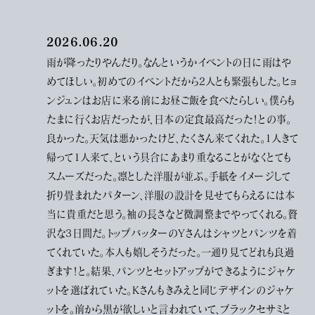
2026.06.20
雨が降ったりやんだり。なんというかイベントの日に雨はや
めてほしい。初めてのイベントだから2人とも緊張もした。ヒョ
ンジュンはお店に来る前にお昼ご飯を食べたらしい。僕らも
たまに行くお店だったが、日本の定食最高だった！との事。
良かった。天気は悪かったけど、たくさん来てくれた。1人きて
帰って1人来て、という具合にあまり重なることがなくとても
スムーズだった。凛とした洋服が並ぶ。手紙をイメージして
折り畳まれたパターン、洋服の設計を見せてもらえるには本
当に貴重だと思う。袖の長さなど微調整までやってくれる。贅
沢な3日間だ。トップバッターのYさんはシャツとパンツを着
てくれていた。本人も嬉しそうだった。一通り見てどれも良過
ぎます！と。結果、パンツとセットアップができるようにジャケ
ットを選ばれていた。Kさんもきみえと同じデザインのジャケ
ットを。前から黒が欲しいと言われていて、ブラックセサミと