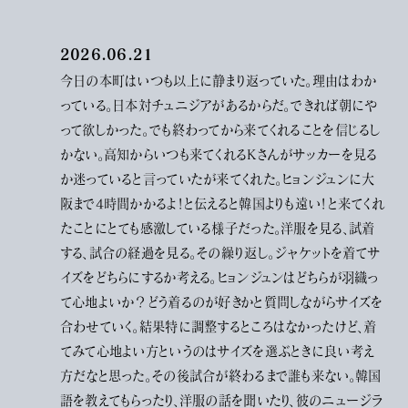
2026.06.21
今日の本町はいつも以上に静まり返っていた。理由はわか
っている。日本対チュニジアがあるからだ。できれば朝にや
って欲しかった。でも終わってから来てくれることを信じるし
かない。高知からいつも来てくれるKさんがサッカーを見る
か迷っていると言っていたが来てくれた。ヒョンジュンに大
阪まで4時間かかるよ！と伝えると韓国よりも遠い！と来てくれ
たことにとても感激している様子だった。洋服を見る、試着
する、試合の経過を見る。その繰り返し。ジャケットを着てサ
イズをどちらにするか考える。ヒョンジュンはどちらが羽織っ
て心地よいか？どう着るのが好きかと質問しながらサイズを
合わせていく。結果特に調整するところはなかったけど、着
てみて心地よい方というのはサイズを選ぶときに良い考え
方だなと思った。その後試合が終わるまで誰も来ない。韓国
語を教えてもらったり、洋服の話を聞いたり、彼のニュージラ